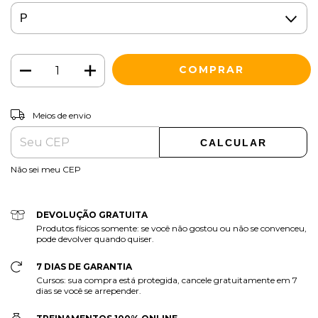
ALTERAR CEP
Entregas para o CEP:
Meios de envio
CALCULAR
Não sei meu CEP
DEVOLUÇÃO GRATUITA
Produtos físicos somente: se você não gostou ou não se convenceu,
pode devolver quando quiser.
7 DIAS DE GARANTIA
Cursos: sua compra está protegida, cancele gratuitamente em 7
dias se você se arrepender.