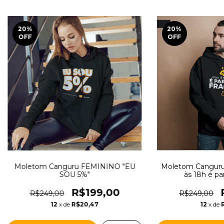
20
%
20
%
OFF
OFF
Moletom Canguru FEMININO "EU
Moletom Canguru 
SOU 5%"
às 18h é par
R$199,00
R$249,00
R$249,00
12
x de
R$20,47
12
x de