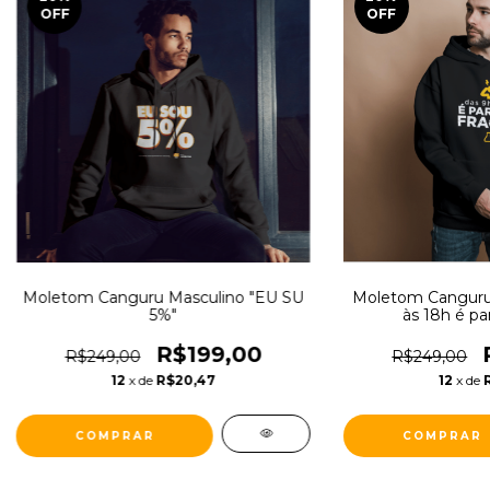
OFF
OFF
Moletom Canguru Masculino "EU SU
Moletom Canguru 
5%"
às 18h é par
R$199,00
R$249,00
R$249,00
12
x de
R$20,47
12
x de
COMPRAR
COMPRAR