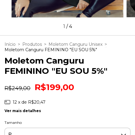
1
/
4
Início
>
Produtos
>
Moletom Canguru Unisex
>
Moletom Canguru FEMININO "EU SOU 5%"
Moletom Canguru
FEMININO "EU SOU 5%"
R$199,00
R$249,00
12
x de
R$20,47
Ver mais detalhes
Tamanho