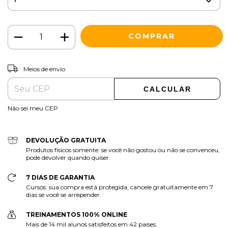
ALTERAR CEP
Entregas para o CEP:
Meios de envio
CALCULAR
Não sei meu CEP
DEVOLUÇÃO GRATUITA
Produtos físicos somente: se você não gostou ou não se convenceu,
pode devolver quando quiser.
7 DIAS DE GARANTIA
Cursos: sua compra está protegida, cancele gratuitamente em 7
dias se você se arrepender.
TREINAMENTOS 100% ONLINE
Mais de 14 mil alunos satisfeitos em 42 países.