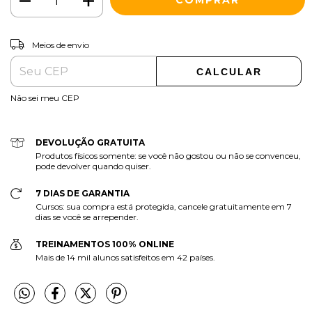
ALTERAR CEP
Entregas para o CEP:
Meios de envio
CALCULAR
Não sei meu CEP
DEVOLUÇÃO GRATUITA
Produtos físicos somente: se você não gostou ou não se convenceu,
pode devolver quando quiser.
7 DIAS DE GARANTIA
Cursos: sua compra está protegida, cancele gratuitamente em 7
dias se você se arrepender.
TREINAMENTOS 100% ONLINE
Mais de 14 mil alunos satisfeitos em 42 países.